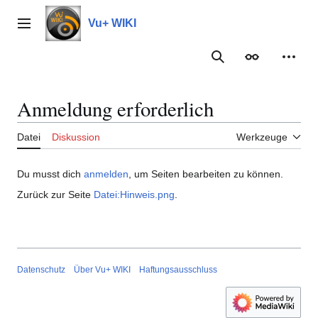
Zum
Inhalt
Vu+ WIKI
Hauptmenü
springen
Suche
Erscheinungs
Meine
Anmeldung erforderlich
Datei
Diskussion
Werkzeuge
Du musst dich
anmelden
, um Seiten bearbeiten zu können.
Zurück zur Seite
Datei:Hinweis.png
.
Datenschutz
Über Vu+ WIKI
Haftungsausschluss