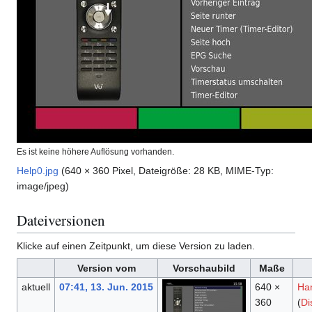
Es ist keine höhere Auflösung vorhanden.
Help0.jpg
(640 × 360 Pixel, Dateigröße: 28 KB, MIME-Typ:
image/jpeg
)
Dateiversionen
Klicke auf einen Zeitpunkt, um diese Version zu laden.
Version vom
Vorschaubild
Maße
aktuell
07:41, 13. Jun. 2015
640 ×
Ha
360
(
Di