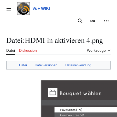
Zum
Inhalt
Vu+ WIKI
Hauptmenü
springen
Suche
Erscheinungs
Meine
Datei
:
HDMI in aktivieren 4.png
Datei
Diskussion
Werkzeuge
Datei
Dateiversionen
Dateiverwendung