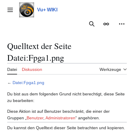
Zum
Inhalt
Vu+ WIKI
Hauptmenü
springen
Suche
Erscheinungs
Meine
Quelltext der Seite
Datei:Fpga1.png
Datei
Diskussion
Werkzeuge
←
Datei:Fpga1.png
Du bist aus dem folgenden Grund nicht berechtigt, diese Seite
zu bearbeiten:
Diese Aktion ist auf Benutzer beschränkt, die einer der
Gruppen „
Benutzer
,
Administratoren
“ angehören.
Du kannst den Quelltext dieser Seite betrachten und kopieren.