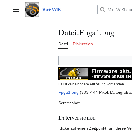
Zum
Inhalt
Vu+ WIKI
Hauptmenü
springen
Datei
:
Fpga1.png
Datei
Diskussion
Es ist keine höhere Auflösung vorhanden.
Fpga1.png
(333 × 44 Pixel, Dateigröß
Screenshot
Dateiversionen
Klicke auf einen Zeitpunkt, um diese Ve