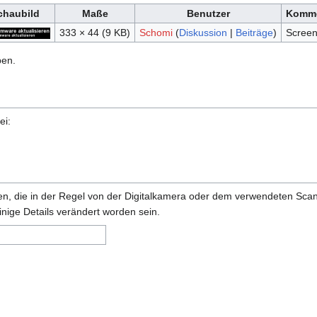
chaubild
Maße
Benutzer
Komme
333 × 44
(9 KB)
Schomi
(
Diskussion
|
Beiträge
)
Screen
ben.
ei:
onen, die in der Regel von der Digitalkamera oder dem verwendeten Sc
inige Details verändert worden sein.