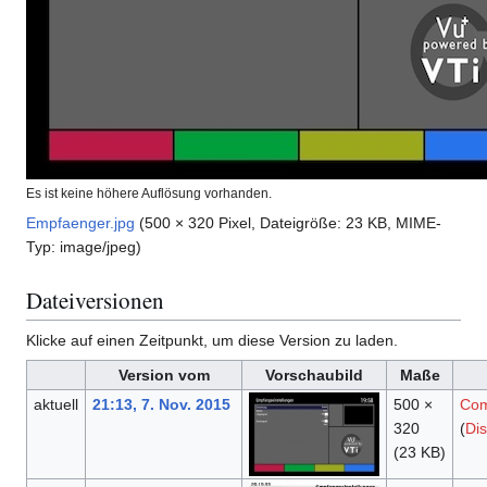
Es ist keine höhere Auflösung vorhanden.
Empfaenger.jpg
(500 × 320 Pixel, Dateigröße: 23 KB, MIME-
Typ:
image/jpeg
)
Dateiversionen
Klicke auf einen Zeitpunkt, um diese Version zu laden.
Version vom
Vorschaubild
Maße
aktuell
21:13, 7. Nov. 2015
500 ×
Com
320
(
Dis
(23 KB)