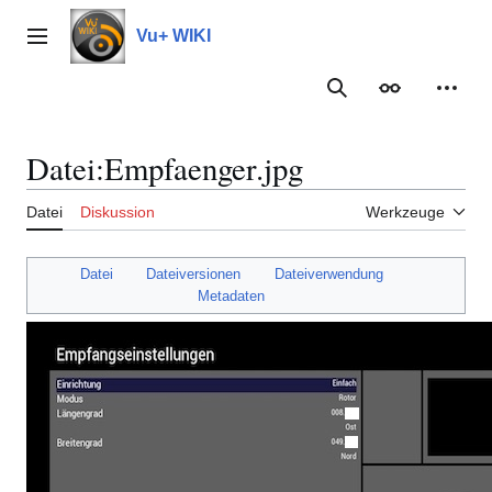
Zum
Inhalt
Vu+ WIKI
Hauptmenü
springen
Suche
Erscheinungs
Meine
Datei
:
Empfaenger.jpg
Datei
Diskussion
Werkzeuge
Datei
Dateiversionen
Dateiverwendung
Metadaten