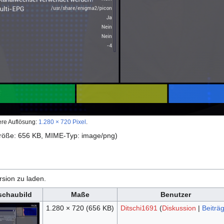
ere Auflösung:
1.280 × 720 Pixel
.
igröße: 656 KB, MIME-Typ:
image/png
)
rsion zu laden.
schaubild
Maße
Benutzer
1.280 × 720
(656 KB)
Ditschi1691
(
Diskussion
|
Beiträ