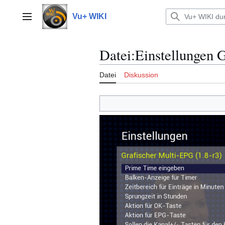
Zum
Inhalt
Vu+ WIKI
Hauptmenü
springen
Datei
:
Einstellungen
Datei
Diskussion