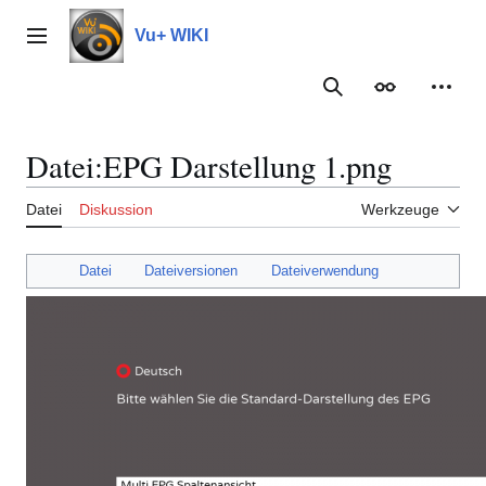
Zum
Inhalt
Vu+ WIKI
Hauptmenü
springen
Suche
Erscheinungs
Meine
Datei
:
EPG Darstellung 1.png
Datei
Diskussion
Werkzeuge
Datei
Dateiversionen
Dateiverwendung