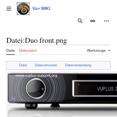
Zum
Inhalt
Vu+ WIKI
Hauptmenü
springen
Suche
Erscheinungs
Meine
Datei
:
Duo front.png
Datei
Diskussion
Werkzeuge
Datei
Dateiversionen
Dateiverwendung