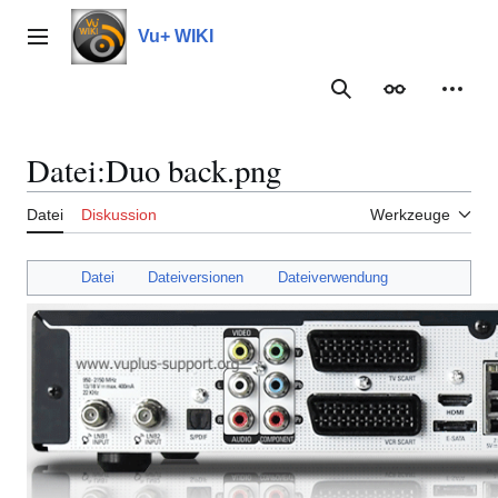
Zum
Inhalt
Vu+ WIKI
Hauptmenü
springen
Suche
Erscheinungs
Meine
Datei
:
Duo back.png
Datei
Diskussion
Werkzeuge
Datei
Dateiversionen
Dateiverwendung