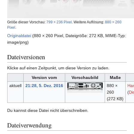
Größe dieser Vorschau:
799 × 236 Pixel
.
Weitere Auflösung:
880 × 260
Pixel
.
Originaldatei
(880 × 260 Pixel, Dateigröße: 272 KB, MIME-Typ:
image/png
)
Dateiversionen
Klicke auf einen Zeitpunkt, um diese Version zu laden.
Version vom
Vorschaubild
Maße
aktuell
21:28, 5. Dez. 2016
880 ×
Ha
260
(
Di
(272 KB)
Du kannst diese Datei nicht überschreiben.
Dateiverwendung