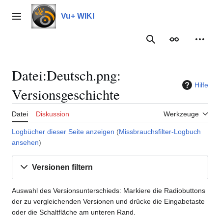
Zum
Inhalt
Vu+ WIKI
Hauptmenü
springen
Suche
Erscheinungs
Meine
Datei:Deutsch.png:
Hilfe
Versionsgeschichte
Datei
Diskussion
Werkzeuge
Logbücher dieser Seite anzeigen
(
Missbrauchsfilter-Logbuch
ansehen
)
Versionen filtern
Auswahl des Versionsunterschieds: Markiere die Radiobuttons
der zu vergleichenden Versionen und drücke die Eingabetaste
oder die Schaltfläche am unteren Rand.