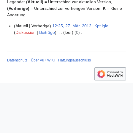
Legende:
(Aktuell)
= Unterschied zur aktuellen Version,
(Vorherige)
= Unterschied zur vorherigen Version,
K
= Kleine
Änderung
Aktuell
Vorherige
12:25, 27. Mär. 2012
Kpt.iglo
2
Diskussion
Beiträge
leer
0
7
K
.
e
M
i
ä
n
r
Datenschutz
Über Vu+ WIKI
Haftungsausschluss
e
z
B
2
e
0
a
1
r
2
b
e
i
t
u
n