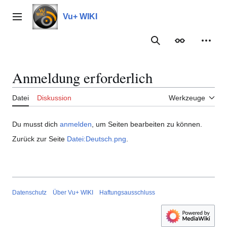
Zum
Inhalt
Vu+ WIKI
Hauptmenü
springen
Suche
Erscheinungs
Meine
Anmeldung erforderlich
Datei
Diskussion
Werkzeuge
Du musst dich
anmelden
, um Seiten bearbeiten zu können.
Zurück zur Seite
Datei:Deutsch.png
.
Datenschutz
Über Vu+ WIKI
Haftungsausschluss