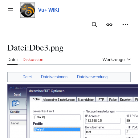
Zum
Inhalt
Vu+ WIKI
Hauptmenü
springen
Suche
Erscheinungs
Meine
Datei
:
Dbe3.png
Datei
Diskussion
Werkzeuge
Datei
Dateiversionen
Dateiverwendung