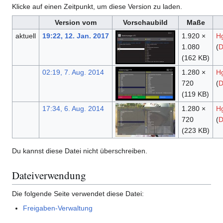
Klicke auf einen Zeitpunkt, um diese Version zu laden.
Version vom
Vorschaubild
Maße
aktuell
19:22, 12. Jan. 2017
1.920 ×
H
1.080
(
D
(162 KB)
02:19, 7. Aug. 2014
1.280 ×
H
720
(
D
(119 KB)
17:34, 6. Aug. 2014
1.280 ×
H
720
(
D
(223 KB)
Du kannst diese Datei nicht überschreiben.
Dateiverwendung
Die folgende Seite verwendet diese Datei:
Freigaben-Verwaltung