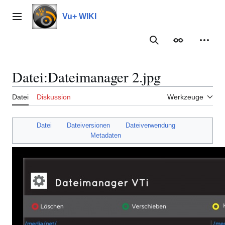
Zum
Inhalt
Vu+ WIKI
Hauptmenü
springen
Suche
Erscheinungs
Meine
Datei
:
Dateimanager 2.jpg
Datei
Diskussion
Werkzeuge
Datei
Dateiversionen
Dateiverwendung
Metadaten