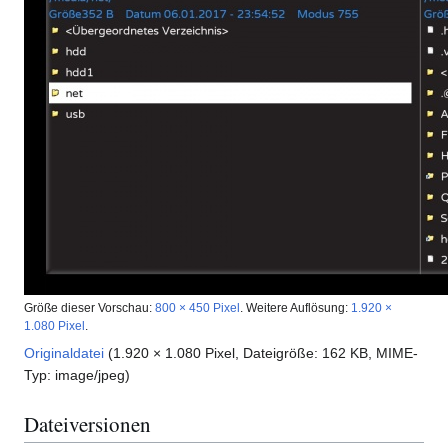
Größe dieser Vorschau:
800 × 450 Pixel
.
Weitere Auflösung:
1.920 ×
1.080 Pixel
.
Originaldatei
(1.920 × 1.080 Pixel, Dateigröße: 162 KB, MIME-
Typ:
image/jpeg
)
Dateiversionen