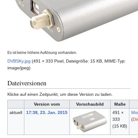
Es ist keine höhere Auflösung vorhanden.
DVBSKy.jpg
(491 × 333 Pixel, Dateigröße: 15 KB, MIME-Typ:
image/jpeg
)
Dateiversionen
Klicke auf einen Zeitpunkt, um diese Version zu laden.
Version vom
Vorschaubild
Maße
aktuell
17:38, 23. Jan. 2015
491 ×
Mis
333
(
Di
(15 KB)