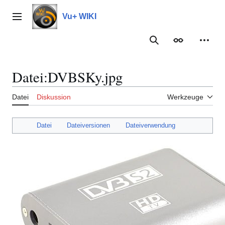
Zum
Inhalt
Vu+ WIKI
Hauptmenü
springen
Suche
Erscheinungs
Meine
Datei
:
DVBSKy.jpg
Datei
Diskussion
Werkzeuge
Datei
Dateiversionen
Dateiverwendung