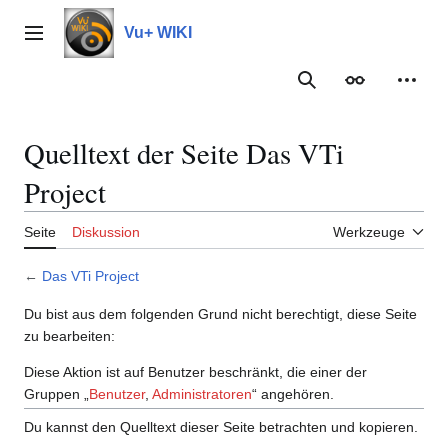
Zum
Inhalt
Vu+ WIKI
Hauptmenü
springen
Suche
Erscheinungs
Meine
Quelltext der Seite Das VTi
Project
Seite
Diskussion
Werkzeuge
←
Das VTi Project
Du bist aus dem folgenden Grund nicht berechtigt, diese Seite
zu bearbeiten:
Diese Aktion ist auf Benutzer beschränkt, die einer der
Gruppen „
Benutzer
,
Administratoren
“ angehören.
Du kannst den Quelltext dieser Seite betrachten und kopieren.