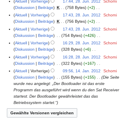
f
Aktuell
Vorherige
17:44, 28. Jun. 2012
Schomi
m
B
s
n
n
e
n
a
Diskussion
Beiträge
K
758 Bytes
+2
e
e
a
e
i
i
g
K
s
n
Aktuell
Vorherige
17:43, 28. Jun. 2012
Schomi
a
m
B
2
n
s
e
s
f
Diskussion
Beiträge
K
756 Bytes
+2
r
m
e
0
e
z
i
u
K
a
b
e
Aktuell
Vorherige
17:43, 28. Jun. 2012
Schomi
a
1
B
u
n
n
e
s
e
n
Diskussion
Beiträge
754 Bytes
+426
r
2
e
s
e
g
i
s
K
i
f
b
Aktuell
Vorherige
16:29, 28. Jun. 2012
Schomi
a
a
B
n
u
e
t
a
e
Diskussion
Beiträge
328 Bytes
+6
r
m
e
e
n
i
u
s
K
i
b
m
Aktuell
Vorherige
16:28, 28. Jun. 2012
Schomi
a
B
g
n
n
s
e
t
e
e
Diskussion
Beiträge
322 Bytes
+167
r
e
e
g
u
i
u
K
i
n
b
Aktuell
Vorherige
09:56, 14. Jan. 2012
Schomi
1
a
B
s
n
n
n
e
t
f
e
Diskussion
Beiträge
155 Bytes
+155
Die Seite
4
r
e
z
g
e
g
i
u
a
i
wurde neu angelegt: „Der Bootloader ist das erste
.
b
a
u
B
s
n
n
s
t
Programm das ausgeführt wird wenn du den Sat Receiver
J
e
r
s
e
z
e
g
s
u
startest. Der Bootloader gewährleistet das das
a
i
b
a
a
u
B
s
u
n
Betriebssystem startet.“
n
t
e
m
r
s
e
z
n
g
u
u
i
m
b
a
a
u
g
s
a
n
t
e
e
m
r
s
z
r
g
u
n
i
m
b
a
u
2
s