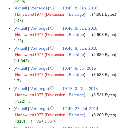
+223
F
u
b
e
n
K
e
n
Aktuell
Vorherige
19:49, 8. Jan. 2018
8
e
a
e
e
b
g
Hanswurst1977
Diskussion
Beiträge
4.951 Bytes
.
i
r
B
i
r
s
+48
J
t
b
e
n
u
K
z
a
u
Aktuell
Vorherige
19:46, 8. Jan. 2018
e
a
e
a
e
u
n
n
Hanswurst1977
Diskussion
Beiträge
4.903 Bytes
i
r
B
r
i
s
u
g
+23
t
b
e
2
n
a
a
K
s
u
Aktuell
Vorherige
19:46, 8. Jan. 2018
e
a
0
e
m
r
e
z
n
Hanswurst1977
Diskussion
Beiträge
4.880 Bytes
i
r
1
B
m
2
i
u
g
+1.342
t
b
8
e
e
0
n
s
K
s
u
Aktuell
Vorherige
18:44, 6. Jul. 2015
6
e
a
n
1
e
a
e
z
n
Hanswurst1977
Diskussion
Beiträge
3.538 Bytes
.
i
r
f
8
B
m
i
u
g
+7
J
t
b
a
e
m
n
s
K
s
u
u
Aktuell
Vorherige
19:15, 3. Dez. 2014
3
e
s
a
e
e
a
e
z
l
n
Hanswurst1977
Diskussion
Beiträge
3.531 Bytes
.
i
s
r
n
B
m
i
u
i
g
+322
D
t
u
b
f
e
m
n
s
2
K
s
e
u
n
Aktuell
Vorherige
12:40, 27. Jul. 2014
2
e
a
a
e
e
a
0
e
z
z
n
g
Hanswurst1977
Diskussion
Beiträge
3.209 Bytes
7
i
s
r
n
B
m
1
i
u
e
g
+118
→
Vu+ Duo²
.
t
s
b
f
e
m
5
n
s
m
s
J