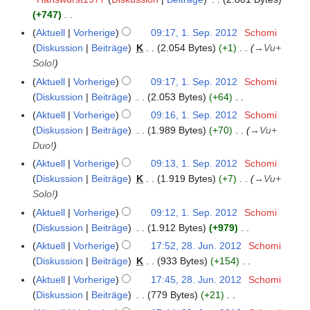
i
s
3
n
1
B
i
u
g
g
+747
t
s
f
3
e
n
s
K
s
u
u
Aktuell
Vorherige
09:17, 1. Sep. 2012
Schomi
1
a
a
e
a
e
z
n
n
Diskussion
Beiträge
K
2.054 Bytes
+1
→
Vu+
.
s
r
B
m
i
u
g
g
Solo!
S
s
b
e
m
n
s
s
e
u
Aktuell
Vorherige
09:17, 1. Sep. 2012
Schomi
e
a
e
e
a
z
p
n
Diskussion
Beiträge
2.053 Bytes
+64
i
r
n
B
m
u
t
K
g
t
Aktuell
Vorherige
09:16, 1. Sep. 2012
Schomi
b
f
e
m
s
e
e
u
Diskussion
Beiträge
1.989 Bytes
+70
→
Vu+
e
a
a
e
a
m
i
n
Duo!
i
s
r
n
m
b
n
g
t
s
Aktuell
Vorherige
09:13, 1. Sep. 2012
Schomi
b
f
m
e
e
s
u
u
Diskussion
Beiträge
K
1.919 Bytes
+7
→
Vu+
e
a
e
r
B
z
n
n
Solo!
i
s
n
2
e
u
g
g
t
s
Aktuell
Vorherige
09:12, 1. Sep. 2012
Schomi
f
0
a
s
s
u
u
Diskussion
Beiträge
1.912 Bytes
+979
a
1
r
a
z
K
n
n
s
Aktuell
Vorherige
17:52, 28. Jun. 2012
Schomi
2
2
b
m
u
e
g
g
s
Diskussion
Beiträge
K
933 Bytes
+154
8
e
m
s
i
s
K
u
.
i
Aktuell
Vorherige
17:45, 28. Jun. 2012
Schomi
e
a
n
z
e
n
J
t
Diskussion
Beiträge
779 Bytes
+21
n
m
e
u
i
g
u
K
u