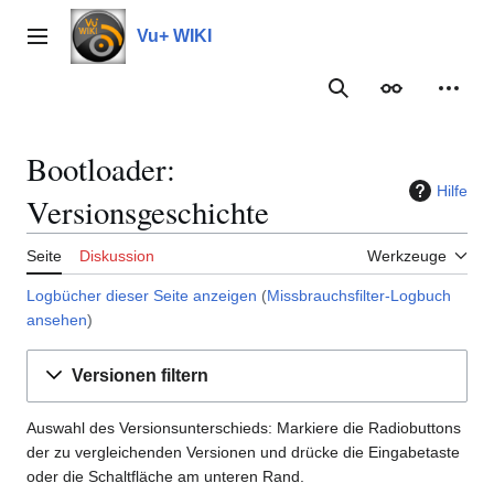
Zum
Inhalt
Vu+ WIKI
Hauptmenü
springen
Suche
Erscheinungs
Meine
Bootloader:
Hilfe
Versionsgeschichte
Seite
Diskussion
Werkzeuge
Logbücher dieser Seite anzeigen
(
Missbrauchsfilter-Logbuch
ansehen
)
Versionen filtern
Auswahl des Versionsunterschieds: Markiere die Radiobuttons
der zu vergleichenden Versionen und drücke die Eingabetaste
oder die Schaltfläche am unteren Rand.