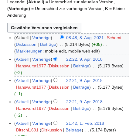
Legende:
(Aktuell)
= Unterschied zur aktuellen Version,
(Vorherige)
= Unterschied zur vorherigen Version,
K
= Kleine
Änderung
Aktuell
Vorherige
08:48, 8. Aug. 2021
Schomi
8
Diskussion
Beiträge
5.214 Bytes
+35
.
K
Markierungen
:
mobile edit
mobile web edit
A
e
u
Aktuell
Vorherige
22:22, 9. Apr. 2018
9
i
g
Hanswurst1977
Diskussion
Beiträge
5.179 Bytes
.
n
u
+2
A
e
s
K
p
Aktuell
Vorherige
22:21, 9. Apr. 2018
B
t
e
r
Hanswurst1977
Diskussion
Beiträge
5.177 Bytes
e
2
i
i
+1
a
0
n
l
K
Aktuell
Vorherige
22:21, 9. Apr. 2018
r
2
e
2
e
Hanswurst1977
Diskussion
Beiträge
5.176 Bytes
b
1
B
0
i
+2
e
e
1
n
K
Aktuell
Vorherige
21:42, 1. Feb. 2018
1
i
a
8
e
e
Ditschi1691
Diskussion
Beiträge
5.174 Bytes
.
t
r
B
i